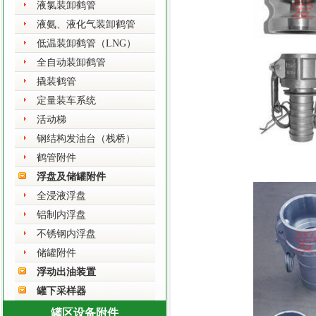
液氯装卸鹤管
液氨、液化气装卸鹤管
低温装卸鹤管（LNG）
全自动装卸鹤管
撬装鹤管
定量装车系统
活动梯
钢结构发油台（栈桥）
鹤管附件
浮盘及储罐附件
全浸液浮盘
铝制内浮盘
不锈钢内浮盘
储罐附件
浮动出油装置
罐下采样器
罐区设备附件