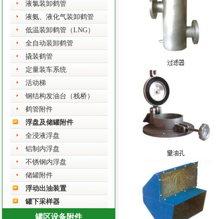
液氯装卸鹤管
液氨、液化气装卸鹤管
低温装卸鹤管（LNG）
全自动装卸鹤管
撬装鹤管
定量装车系统
活动梯
钢结构发油台（栈桥）
鹤管附件
浮盘及储罐附件
全浸液浮盘
铝制内浮盘
不锈钢内浮盘
储罐附件
浮动出油装置
罐下采样器
罐区设备附件